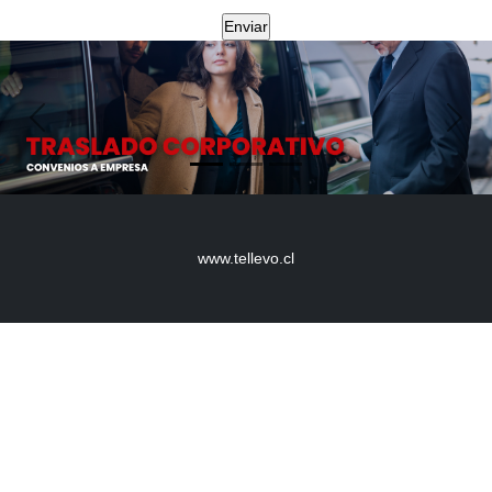
Anterior
Sigui
www.tellevo.cl