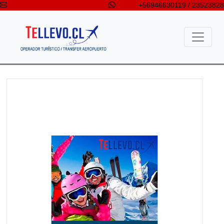
+56946630119 / 23523828