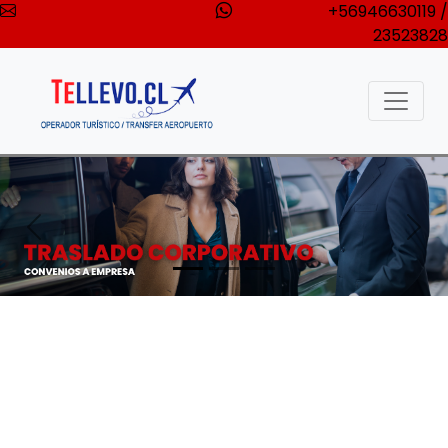
+56946630119 /
23523828
Anterior
Sigu